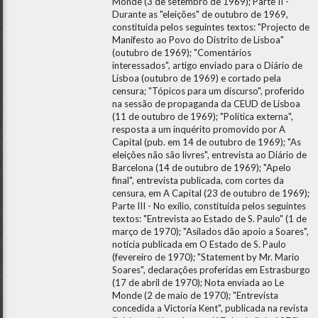
Monde (3 de setembro de 1969); Parte II -
Durante as "eleições" de outubro de 1969,
constituída pelos seguintes textos: "Projecto de
Manifesto ao Povo do Distrito de Lisboa"
(outubro de 1969); "Comentários
interessados", artigo enviado para o Diário de
Lisboa (outubro de 1969) e cortado pela
censura; "Tópicos para um discurso", proferido
na sessão de propaganda da CEUD de Lisboa
(11 de outubro de 1969); "Política externa",
resposta a um inquérito promovido por A
Capital (pub. em 14 de outubro de 1969); "As
eleições não são livres", entrevista ao Diário de
Barcelona (14 de outubro de 1969); "Apelo
final", entrevista publicada, com cortes da
censura, em A Capital (23 de outubro de 1969);
Parte III - No exílio, constituída pelos seguintes
textos: "Entrevista ao Estado de S. Paulo" (1 de
março de 1970); "Asilados dão apoio a Soares",
notícia publicada em O Estado de S. Paulo
(fevereiro de 1970); "Statement by Mr. Mario
Soares", declarações proferidas em Estrasburgo
(17 de abril de 1970); Nota enviada ao Le
Monde (2 de maio de 1970); "Entrevista
concedida a Victoria Kent", publicada na revista