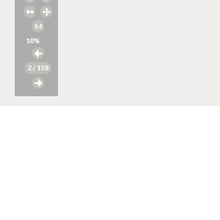
10
%
2
/ 158