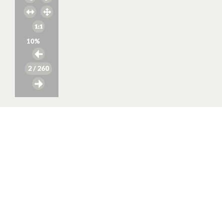
10
%
2
/ 260