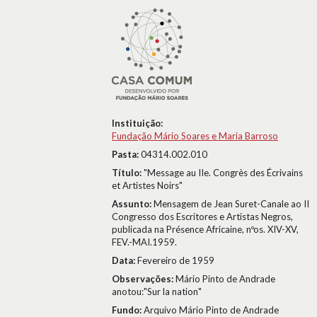
Instituição:
Fundação Mário Soares e Maria Barroso
Pasta:
04314.002.010
Título:
"Message au IIe. Congrès des Écrivains
et Artistes Noirs"
Assunto:
Mensagem de Jean Suret-Canale ao II
Congresso dos Escritores e Artistas Negros,
publicada na Présence Africaine, nºos. XIV-XV,
FEV.-MAI.1959.
Data:
Fevereiro de 1959
Observações:
Mário Pinto de Andrade
anotou:"Sur la nation"
Fundo:
Arquivo Mário Pinto de Andrade