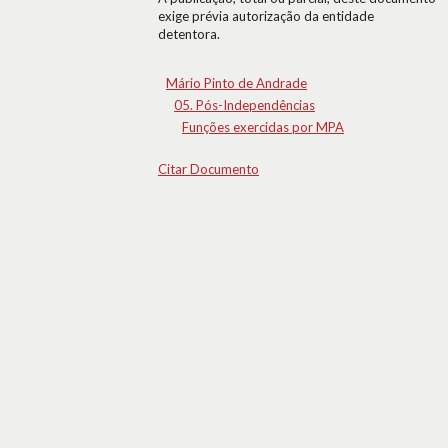
exige prévia autorização da entidade
detentora.
Mário Pinto de Andrade
05. Pós-Independências
Funções exercidas por MPA
Citar Documento