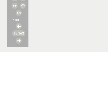
10
%
2
/ 162