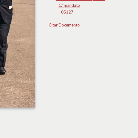
1.º mandato
05127
Citar Documento