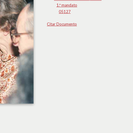
1.º mandato
05127
Citar Documento