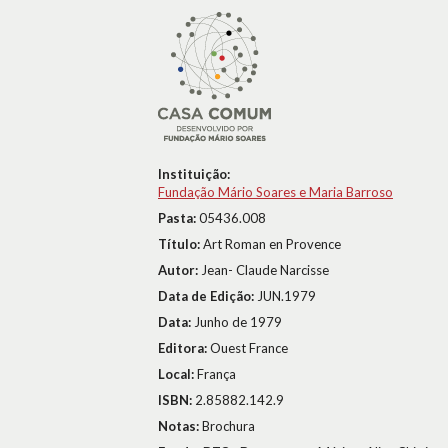
Instituição:
Fundação Mário Soares e Maria Barroso
Pasta:
05436.008
Título:
Art Roman en Provence
Autor:
Jean- Claude Narcisse
Data de Edição:
JUN.1979
Data:
Junho de 1979
Editora:
Ouest France
Local:
França
ISBN:
2.85882.142.9
Notas:
Brochura