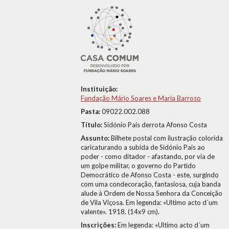
Instituição:
Fundação Mário Soares e Maria Barroso
Pasta:
09022.002.088
Título:
Sidónio Pais derrota Afonso Costa
Assunto:
Bilhete postal com ilustração colorida
caricaturando a subida de Sidónio Pais ao
poder - como ditador - afastando, por via de
um golpe militar, o governo do Partido
Democrático de Afonso Costa - este, surgindo
com uma condecoração, fantasiosa, cuja banda
alude à Ordem de Nossa Senhora da Conceição
de Vila Viçosa. Em legenda: «Ultimo acto d´um
valente». 1918. (14x9 cm).
Inscrições:
Em legenda: «Ultimo acto d´um