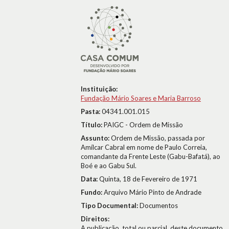
Instituição:
Fundação Mário Soares e Maria Barroso
Pasta:
04341.001.015
Título:
PAIGC - Ordem de Missão
Assunto:
Ordem de Missão, passada por
Amílcar Cabral em nome de Paulo Correia,
comandante da Frente Leste (Gabu-Bafatá), ao
Boé e ao Gabu Sul.
Data:
Quinta, 18 de Fevereiro de 1971
Fundo:
Arquivo Mário Pinto de Andrade
Tipo Documental:
Documentos
Direitos:
A publicação, total ou parcial, deste documento