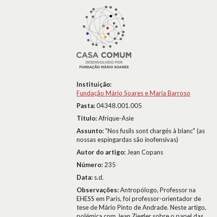
Instituição:
Fundação Mário Soares e Maria Barroso
Pasta:
04348.001.005
Título:
Afrique-Asie
Assunto:
"Nos fusils sont chargés à blanc" (as
nossas espingardas são inofensivas)
Autor do artigo:
Jean Copans
Número:
235
Data:
s.d.
Observações:
Antropólogo, Professor na
EHESS em Paris, foi professor-orientador de
tese de Mário Pinto de Andrade. Neste artigo,
polémica com Jean Ziegler sobre o papel das