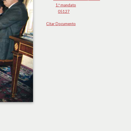
1.º mandato
05127
Citar Documento