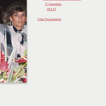
1.º mandato
05127
Citar Documento