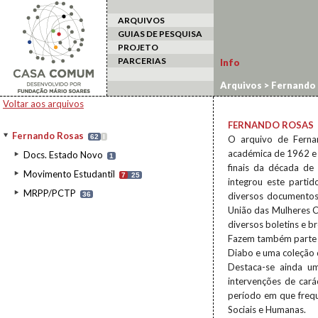
ARQUIVOS
GUIAS DE PESQUISA
PROJETO
PARCERIAS
Info
Arquivos
>
Fernando
Voltar aos arquivos
FERNANDO ROSAS
Fernando Rosas
62
I
O arquivo de Fernan
académica de 1962 e
Docs. Estado Novo
1
finais da década d
Movimento Estudantil
7
25
integrou este parti
MRPP/PCTP
36
diversos documentos 
União das Mulheres 
diversos boletins e b
Fazem também parte d
Diabo e uma coleção
Destaca-se ainda u
intervenções de cará
período em que freq
Sociais e Humanas.