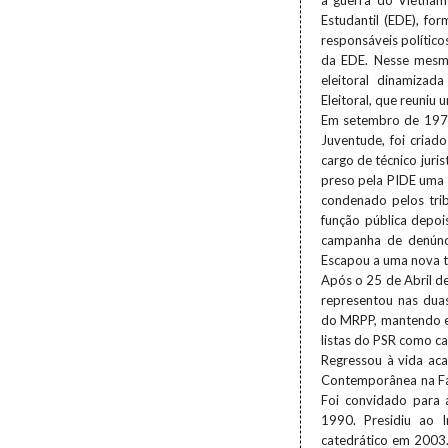
a guerra do Vietnam
Estudantil (EDE), f
responsáveis polític
da EDE. Nesse mesmo
eleitoral dinamiza
Eleitoral, que reuniu
Em setembro de 1970
Juventude, foi cria
cargo de técnico juri
preso pela PIDE uma 
condenado pelos tri
função pública depo
campanha de denúnci
Escapou a uma nova te
Após o 25 de Abril de
representou nas dua
do MRPP, mantendo emb
listas do PSR como c
Regressou à vida ac
Contemporânea na Fac
Foi convidado para 
1990. Presidiu ao 
catedrático em 2003.