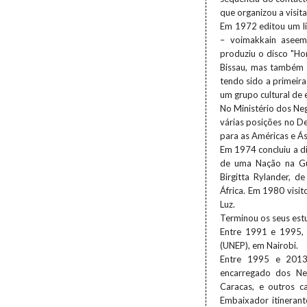
que organizou a visit
Em 1972 editou um liv
– voimakkain asee
produziu o disco "Ho
Bissau, mas também 
tendo sido a primeira
um grupo cultural de 
No Ministério dos Ne
várias posições no 
para as Américas e Ás
Em 1974 concluiu a di
de uma Nação na Gui
Birgitta Rylander, d
África. Em 1980 visit
Luz.
Terminou os seus est
Entre 1991 e 1995,
(UNEP), em Nairobi.
Entre 1995 e 2013,
encarregado dos Neg
Caracas, e outros c
Embaixador itinerant