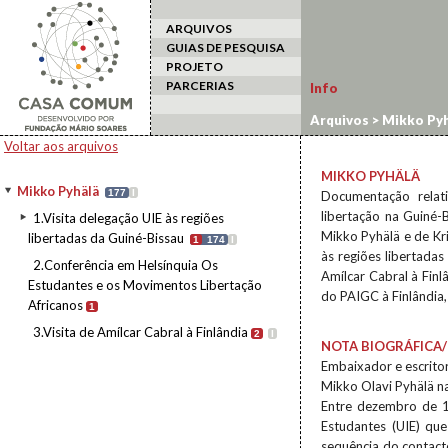
ARQUIVOS
GUIAS DE PESQUISA
PROJETO
PARCERIAS
Info
Arquivos
>
Mikko Pyh
Voltar aos arquivos
MIKKO PYHÄLÄ
Mikko Pyhälä
177
I
Documentação relat
libertação na Guiné-B
1.Visita delegação UIE às regiões
Mikko Pyhälä e de Kri
libertadas da Guiné-Bissau
1
174
I
às regiões libertada
2.Conferência em Helsínquia Os
Amílcar Cabral à Finl
Estudantes e os Movimentos Libertação
do PAIGC à Finlândia
Africanos
1
3.Visita de Amílcar Cabral à Finlândia
2
I
NOTA BIOGRÁFICA/
Embaixador e escritor
Mikko Olavi Pyhälä n
Entre dezembro de 1
Estudantes (UIE) que
sequência do contact