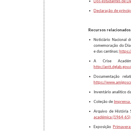
Dos estudantes de Di
Declaração de princí
Recursos relacionados
Noticiário Nacional
comemoração do Dia d
e das cantinas:
https:
A Crise Acadé
http://antt.dglab.gov
Documentação relat
https://www.amigosc
Inventário analítico d
Coleção de
Imprensa
Arquivo de História 
académica (1964-65)
Exposição
Primavera