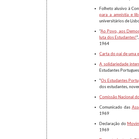
Folheto alusivo à Con
para a amnistia e l
universitários de Lis
“
Ao Povo, aos Democr
luta dos Estudantes!
"
1964
Carta do pai de uma 
A solidariedade inte
Estudantes Portuguese
"
Os Estudantes Port
dos estudantes, nov
Comissão Nacional do
Comunicado das
Ass
1969
Declaração do
Movim
1969