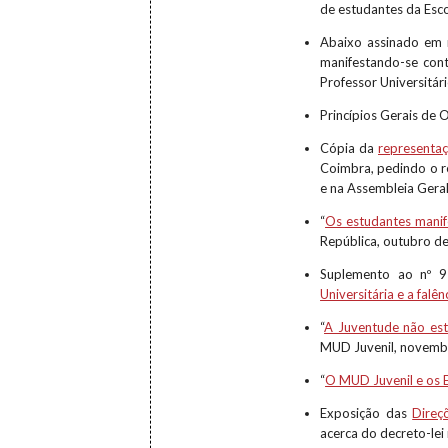
de estudantes da Esc
Abaixo assinado e
manifestando-se cont
Professor Universitár
Princípios Gerais de
Cópia da
representaç
Coimbra, pedindo o r
e na Assembleia Geral
“
Os estudantes manif
República, outubro d
Suplemento ao nº 
Universitária e a fal
“
A Juventude não es
MUD Juvenil, novemb
“
O MUD Juvenil e os 
Exposição das
Direç
acerca do decreto-lei