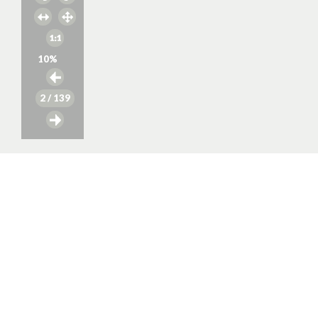
10
%
2
/ 139