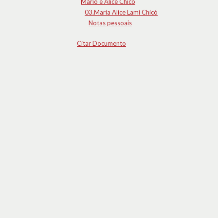
Mário e Alice Chicó
03.Maria Alice Lami Chicó
Notas pessoais
Citar Documento