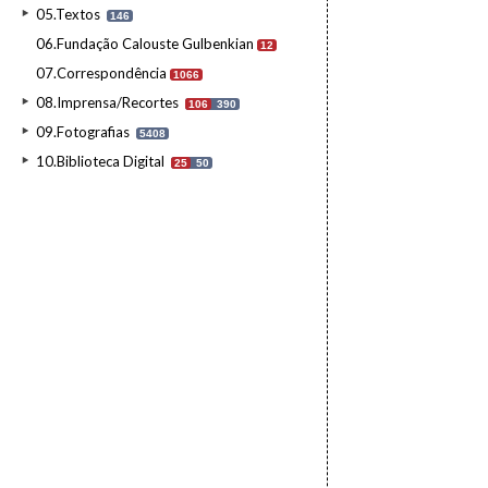
05.Textos
146
06.Fundação Calouste Gulbenkian
12
07.Correspondência
1066
08.Imprensa/Recortes
106
390
09.Fotografias
5408
10.Biblioteca Digital
25
50