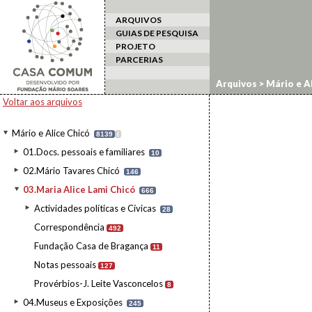
ARQUIVOS
GUIAS DE PESQUISA
PROJETO
PARCERIAS
Arquivos
>
Mário e Al
Voltar aos arquivos
Mário e Alice Chicó
8139
I
01.Docs. pessoais e familiares
10
02.Mário Tavares Chicó
146
03.Maria Alice Lami Chicó
666
Actividades políticas e Cívicas
28
Correspondência
492
Fundação Casa de Bragança
11
Notas pessoais
127
Provérbios-J. Leite Vasconcelos
8
04.Museus e Exposições
245