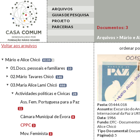
ARQUIVOS
GUIAS DE PESQUISA
PROJETO
PARCERIAS
Documentos:
3
Arquivos
>
Mário e Al
Voltar aos arquivos
ordenar po
Mário e Alice Chicó
8139
I
01.Docs. pessoais e familiares
10
02.Mário Tavares Chicó
146
03.Maria Alice Lami Chicó
666
Actividades políticas e Cívicas
28
Ass. Fem. Portuguesa para a Paz
Pasta:
05444.018
Assunto:
Excursão do An
11
Internacional da Paz à UR
Câmara Municipal de Évora
8
Data:
1986
Fundo:
DTC - Documentos
CPPC
3
Alice Chicó
Tipo Documental:
Docum
Mov. Feminista
3
Página(s):
5