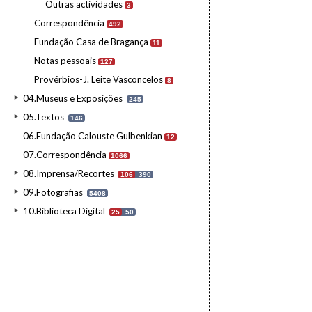
Outras actividades
3
Correspondência
492
Fundação Casa de Bragança
11
Notas pessoais
127
Provérbios-J. Leite Vasconcelos
8
04.Museus e Exposições
245
05.Textos
146
06.Fundação Calouste Gulbenkian
12
07.Correspondência
1066
08.Imprensa/Recortes
106
390
09.Fotografias
5408
10.Biblioteca Digital
25
50