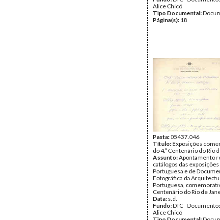
Alice Chicó
Tipo Documental:
Docum
Página(s):
18
Pasta:
05437.046
Título:
Exposições come
do 4.º Centenário do Rio 
Assunto:
Apontamento re
catálogos das exposições
Portuguesa e de Docume
Fotográfica da Arquitectu
Portuguesa, comemorativ
Centenário do Rio de Jane
Data:
s.d.
Fundo:
DTC - Documentos
Alice Chicó
Tipo Documental:
Docum