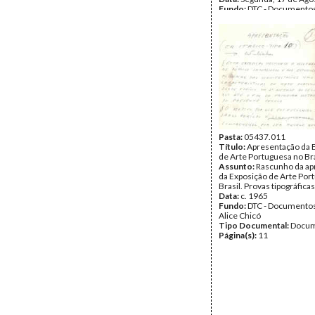
Fundo:
DTC - Documentos
Alice Chicó
Tipo Documental:
Docum
Página(s):
1
Pasta:
05437.011
Título:
Apresentação da 
de Arte Portuguesa no Bra
Assunto:
Rascunho da ap
da Exposição de Arte Por
Brasil. Provas tipográfic
Data:
c. 1965
Fundo:
DTC - Documentos
Alice Chicó
Tipo Documental:
Docum
Página(s):
11