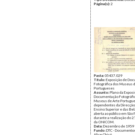
Página(s):
2
Pasta:
05437.029
Título:
Exposição de Do
Fotográfica dos Museus d
Portugueses
Assunto:
Plano da Exposi
Documentação Fotográfi
Museus de Arte Portugue
dependentes da Direcção
Ensino Superior e das Bel
aberta ao público em São 
durante a realização do 2
da ONICOM.
Data:
Dezembro de 1959
Fundo:
DTC - Documentos
Alice Chicó