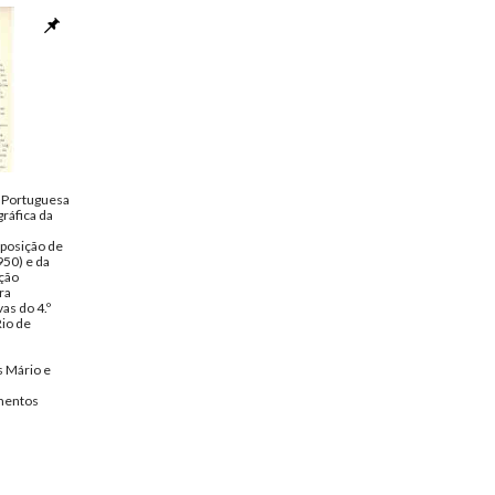
e Portuguesa
ráfica da
xposição de
50) e da
ção
ra
as do 4.º
Rio de
 Mário e
entos