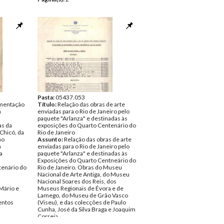
Pasta:
05437.053
mentação
Título:
Relação das obras de arte
a
enviadas para o Rio de Janeiro pelo
paquete "Arlanza" e destinadas às
as da
exposições do Quarto Centenário do
 Chicó, da
Rio de Janeiro
ão
Assunto:
Relação das obras de arte
a
enviadas para o Rio de Janeiro pelo
a
paquete "Arlanza" e destinadas às
Exposições do Quarto Centneário do
enário do
Rio de Janeiro. Obras do Museu
Nacional de Arte Antiga, do Museu
Nacional Soares dos Reis, dos
Mário e
Museus Regionais de Évora e de
Lamego, do Museu de Grão Vasco
ntos
(Viseu), e das colecções de Paulo
Cunha, José da Silva Braga e Joaquim
Correia.
Data:
c. 1965