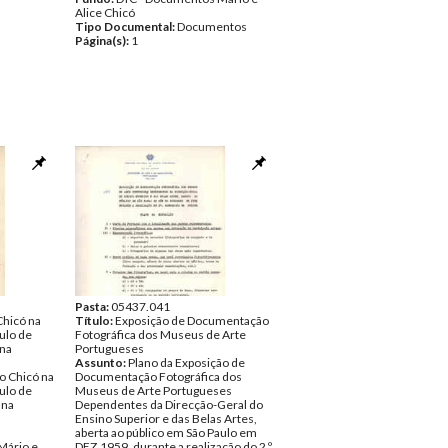
Alice Chicó
Tipo Documental:
Documentos
Página(s):
1
Pasta:
05437.041
Chicó na
Título:
Exposição de Documentação
ulo de
Fotográfica dos Museus de Arte
 na
Portugueses
Assunto:
Plano da Exposição de
o Chicó na
Documentação Fotográfica dos
ulo de
Museus de Arte Portugueses
 na
Dependentes da Direcção-Geral do
Ensino Superior e das Belas Artes,
aberta ao público em São Paulo em
Mário e
DEZ.1959, durante a realização do 2.º