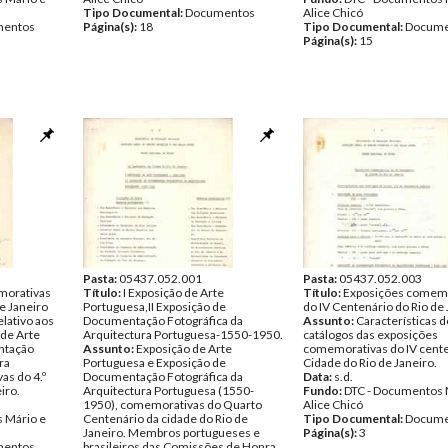
Tipo Documental:
Documentos
Alice Chicó
entos
Página(s):
18
Tipo Documental:
Docume
Página(s):
15
Pasta:
05437.052.001
Pasta:
05437.052.003
morativas
Título:
I Exposição de Arte
Título:
Exposições comemo
de Janeiro
Portuguesa,II Exposição de
do IV Centenário do Rio de
lativo aos
Documentação Fotográfica da
Assunto:
Características 
 de Arte
Arquitectura Portuguesa-1550-1950.
catálogos das exposições
ntação
Assunto:
Exposição de Arte
comemorativas do IV cente
ra
Portuguesa e Exposição de
Cidade do Rio de Janeiro.
as do 4.º
Documentação Fotográfica da
Data:
s.d.
iro.
Arquitectura Portuguesa (1550-
Fundo:
DTC - Documentos 
1950), comemorativas do Quarto
Alice Chicó
 Mário e
Centenário da cidade do Rio de
Tipo Documental:
Docume
Janeiro. Membros portugueses e
Página(s):
3
entos
brasileiros das Comissões de Honra.