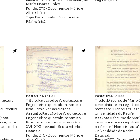
Mário Tavares Chicó.
Fundo:
DTC - Documentos Mário e
Alice Chicó
Tipo Documental:
Documentos
Página(s):
2
Pasta:
05437.031
Pasta:
05437.033
itectura
Título:
Relação dos Arquitectos e
Título:
Discurso de Mário 
Engenheiros que trabalharam no
cerimónia de entrega do tít
rquitectura
Brasil em diversas cidades
professor "Honoris causa"
Assunto:
Relação dos Arquitectos e
Universidade do Recife
(1550-
Engenheiros que trabalharam no
Assunto:
Discurso de Mári
posição de
Brasil em diversas cidades (sécs.
cerimónia de entrega do tít
izado pelo
XVII-XIX), segundo Sousa Viterbo.
professor " Honoris causa"
Data:
s.d.
Universidade do Recife.
Fundo:
DTC - Documentos Mário e
Data:
s.d.
 Mário e
Alice Chicó
Fundo:
DTC - Documentos 