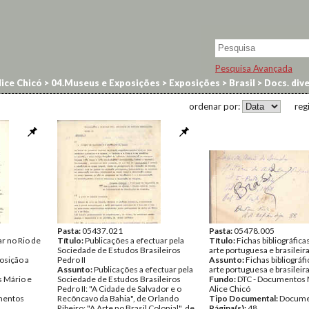
Pesquisa Avançada
ice Chicó
>
04.Museus e Exposições
>
Exposições
>
Brasil
>
Docs. div
ordenar por:
reg
Pasta:
05437.021
Pasta:
05478.005
ar no Rio de
Título:
Publicações a efectuar pela
Título:
Fichas bibliográfica
Sociedade de Estudos Brasileiros
arte portuguesa e brasileir
osição a
Pedro II
Assunto:
Fichas bibliográf
Assunto:
Publicações a efectuar pela
arte portuguesa e brasileira
 Mário e
Sociedade de Estudos Brasileiros
Fundo:
DTC - Documentos 
Pedro II: "A Cidade de Salvador e o
Alice Chicó
entos
Recôncavo da Bahia", de Orlando
Tipo Documental:
Docume
Ribeiro; "A Arte no Brasil Colonial", de
Página(s):
48