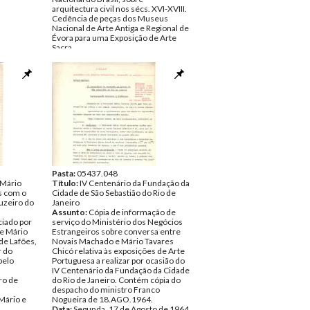
arquitectura civil nos sécs. XVI-XVIII.
Cedência de peças dos Museus
Nacional de Arte Antiga e Regional de
Évora para uma Exposição de Arte
Sacra.
Data:
Dezembro de 1958
Fundo:
DTC - Documentos Mário e
Alice Chicó
Tipo Documental:
Documentos
Página(s):
1
Pasta:
05437.048
 Mário
Título:
IV Centenário da Fundação da
s com o
Cidade de São Sebastião do Rio de
uzeiro do
Janeiro
Assunto:
Cópia de informação de
iado por
serviço do Ministério dos Negócios
e Mário
Estrangeiros sobre conversa entre
de Lafões,
Novais Machado e Mário Tavares
 do
Chicó relativa às exposições de Arte
pelo
Portuguesa a realizar por ocasião do
IV Centenário da Fundação da Cidade
ro de
do Rio de Janeiro. Contém cópia do
despacho do ministro Franco
Mário e
Nogueira de 18.AGO.1964.
Data:
Segunda, 17 de Agosto de 1964