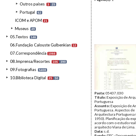
Outros países
3
25
Portugal
62
ICOM e APOM
21
Museus
49
05.Textos
146
06.Fundação Calouste Gulbenkian
12
07.Correspondência
1066
08.Imprensa/Recortes
106
390
09.Fotografias
5408
10.Biblioteca Digital
25
50
Pasta:
05437.030
Título:
Exposição de Arqu
Portuguesa
Assunto:
Exposição de A
Portuguesa. Aspectos de
Arquitectura Portuguesa 
1950). Planificação da ex
acordo com o estudo real
arquitecto Viana de Lima.
Data:
s.d.
Fundo:
DTC - Documentos