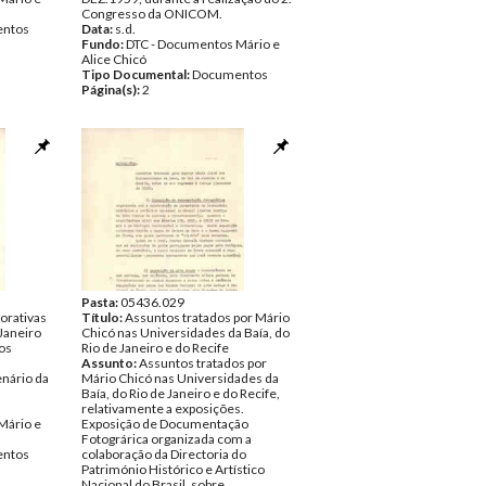
Congresso da ONICOM.
ntos
Data:
s.d.
Fundo:
DTC - Documentos Mário e
Alice Chicó
Tipo Documental:
Documentos
Página(s):
2
Pasta:
05436.029
rativas
Título:
Assuntos tratados por Mário
 Janeiro
Chicó nas Universidades da Baía, do
dos
Rio de Janeiro e do Recife
Assunto:
Assuntos tratados por
nário da
Mário Chicó nas Universidades da
Baía, do Rio de Janeiro e do Recife,
relativamente a exposições.
Mário e
Exposição de Documentação
Fotográrica organizada com a
ntos
colaboração da Directoria do
Património Histórico e Artístico
Nacional do Brasil, sobre