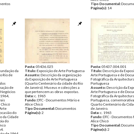
entos
Tipo Documental:
Docume
Página(s):
14
Pasta:
05436.025
Pasta:
05437.004.001
Fundação da
Título:
Exposição de Arte Portuguesa
Título:
Descrição da Expos
o Rio de
Assunto:
Descrição da organização
Arte Portuguesa e de Doc
da Exposição de Arte Portuguesa
Fotográfica da Arquitectur
 dos
(Quarto Centenário da cidade do Rio
Portuguesa
rmação de
de Janeiro). Museus e colecções a
Assunto:
Descrição da Exp
s Negócios
que pertencem as obras expostas.
Arte Portuguesa e de Doc
.1964,
Data:
c. 1965
Fotográfica da Arquitectur
ais
Fundo:
DTC - Documentos Mário e
Portuguesa, comemorativa
 Chicó
Alice Chicó
Quarto Centenário da Cida
 Arte
Tipo Documental:
Documentos
de Janeiro.
 ocasião do
Página(s):
2
Data:
c. 1965
o da Cidade
Fundo:
DTC - Documentos 
pia do
Alice Chicó
anco
Tipo Documental:
Docume
64.
Página(s):
2
sto de 1964