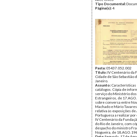
Tipo Documental:
Docum
Página(s):
4
Pasta:
05437.052.002
Título:
IV Centenário da 
Cidade de São Sebastião d
Janeiro.
Assunto:
Características
catálogos. Cópia de info
serviço do Ministério do
Estrangeiros, de 17.AGO
sobre conversa entre Nov
Machado e Mário Tavares
relativa às exposições de
Portuguesa a realizar por
IV Centenário da Fundaçã
do Rio de Janeiro, com có
despacho do ministro Fr
Nogueira, de 18.AGO.19
Data:
Segunda, 17 de Ago