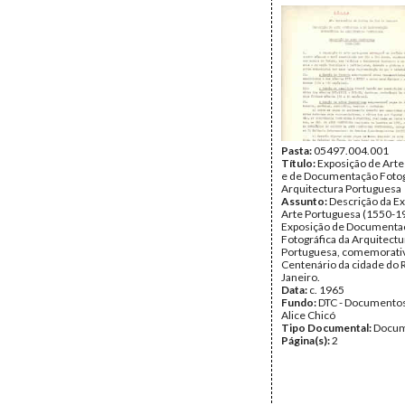
Pasta:
05497.004.001
Título:
Exposição de Art
e de Documentação Fotog
Arquitectura Portuguesa
Assunto:
Descrição da E
Arte Portuguesa (1550-19
Exposição de Documenta
Fotográfica da Arquitectu
Portuguesa, comemorativ
Centenário da cidade do 
Janeiro.
Data:
c. 1965
Fundo:
DTC - Documentos
Alice Chicó
Tipo Documental:
Docum
Página(s):
2