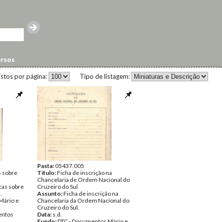
ersos
istos por página:
Tipo de listagem:
Pasta:
05437.005
s sobre
Título:
Ficha de inscrição na
a
Chancelaria de Ordem Nacional do
icas sobre
Cruzeiro do Sul
.
Assunto:
Ficha de inscrição na
Mário e
Chancelaria da Ordem Nacional do
Cruzeiro do Sul.
ntos
Data:
s.d.
Fundo:
DTC - Documentos Mário e