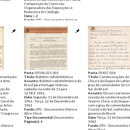
Composição da Comissão
Organizadora das Exposições e
Redactora do Catálogo.
Data:
s.d.
Fundo:
DTC - Documentos Mário e
Alice Chicó
Tipo Documental:
Documentos
Página(s):
2
Pasta:
05506.021.001
Pasta:
05437.026
cumentação
Título:
Boletim radiotelefónico
Título:
Condecorações de
e Arte
Assunto:
Boletim radiotelefónico do
Chicó e do Duque de Lafõe
Brasil para Portugal. Notícias
grau de comendador do Cr
ção de
captadas na noite de 11 para
Sul, do Brasil
ca dos
12.DEZ.1961.
Assunto:
Discurso pronunc
ses,
Data:
Segunda, 11 de Dezembro de
ocasião da condecoração d
 Geral do
1961 - Terça, 12 de Dezembro de
Tavares Chicó, e do Duque 
as Artes,
1961
com o grau de comendador
Paulo,
Fundo:
DTC - Documentos Mário e
Cruzeiro do Sul, conferido 
.º Congresso
Alice Chicó
governo do Brasil.
Tipo Documental:
Documentos
Data:
Terça, 11 de Dezemb
Página(s):
4
1962
 Mário e
Fundo:
DTC - Documentos 
Alice Chicó