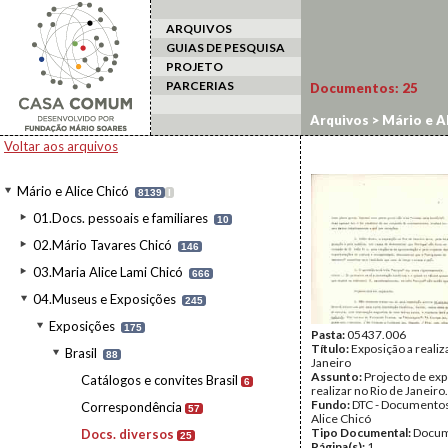
ARQUIVOS
GUIAS DE PESQUISA
PROJETO
PARCERIAS
Documentos:
25
Arquivos
>
Mário e Al
Voltar aos arquivos
Mário e Alice Chicó
8139
I
01.Docs. pessoais e familiares
10
02.Mário Tavares Chicó
146
03.Maria Alice Lami Chicó
666
04.Museus e Exposições
245
Exposições
175
Pasta:
05437.006
Título:
Exposição a realiz
Brasil
88
Janeiro
Assunto:
Projecto de exp
Catálogos e convites Brasil
6
realizar no Rio de Janeiro.
Fundo:
DTC - Documentos
Correspondência
57
Alice Chicó
Tipo Documental:
Docum
Docs. diversos
25
Página(s):
1