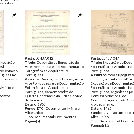
 Mário e
entos
Pasta:
05437.012
Pasta:
05437.047
Exposição
Título:
Descrição da Exposição de
Título:
Exposição de Docu
sil
Arte Portuguesa e de Documentação
Fotográfica da Arquitectur
resentação
Fotográfica da Arquitectura
Portuguesa
tuguesa no
Portuguesa
Assunto:
Provas tipográfic
as da mesma.
Assunto:
Descrição da Exposição de
introdução, feita por Mário
Arte Portuguesa e de Documentação
Exposição de Documentaç
 Mário e
Fotográfica da Arquitectura
Fotográfica da Arquitectur
Portuguesa, comemorativa do
Portuguesa, organizada pel
entos
Quarto Centenário da Cidade do Rio
Comissão Nacional de
de Janeiro.
Comemorações do 4.º Cent
Data:
c. 1965
Rio de Janeiro.
Fundo:
DTC - Documentos Mário e
Data:
c. 1965
Alice Chicó
Fundo:
DTC - Documentos 
Tipo Documental:
Documentos
Alice Chicó
Página(s):
3
Tipo Documental:
Docume
Página(s):
2