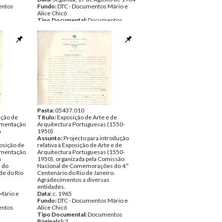
ntos
Fundo:
DTC - Documentos Mário e
Alice Chicó
Tipo Documental:
Documentos
Página(s):
1
Pasta:
05437.010
ição de
Título:
Exposição de Arte e de
umentação
Arquitectura Portuguesas (1550-
a
1950)
Assunto:
Projecto para introdução
osição de
relativa à Exposição de Arte e de
umentação
Arquitectura Portuguesas (1550-
a
1950), organizada pela Comissão
 do
Nacional de Comemorações do 4.º
de do Rio
Centenário do Rio de Janeiro.
Agradecimentos a diversas
entidades.
Mário e
Data:
c. 1965
Fundo:
DTC - Documentos Mário e
ntos
Alice Chicó
Tipo Documental:
Documentos
Página(s):
2