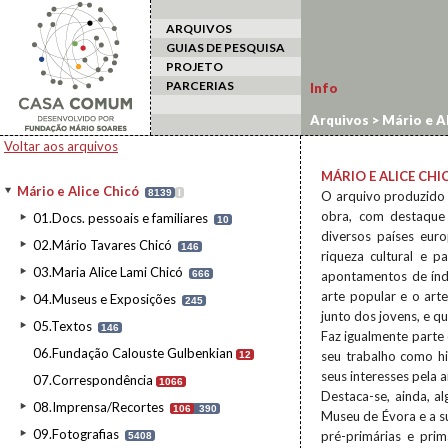
ARQUIVOS
GUIAS DE PESQUISA
PROJETO
PARCERIAS
Info
Arquivos
>
Mário e Al
Voltar aos arquivos
MÁRIO E ALICE CHI
Mário e Alice Chicó
8139
I
O arquivo produzido 
obra, com destaque
01.Docs. pessoais e familiares
10
diversos países eur
02.Mário Tavares Chicó
146
riqueza cultural e 
03.Maria Alice Lami Chicó
666
apontamentos de índ
arte popular e o art
04.Museus e Exposições
245
junto dos jovens, e q
05.Textos
146
Faz igualmente parte
06.Fundação Calouste Gulbenkian
seu trabalho como hi
12
seus interesses pela a
07.Correspondência
1066
Destaca-se, ainda, a
08.Imprensa/Recortes
106
390
Museu de Évora e a s
09.Fotografias
pré-primárias e pri
5408