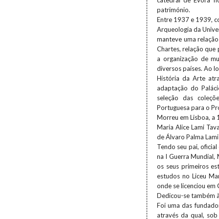
catedral de Évora n
património.
Entre 1937 e 1939, co
Arqueologia da Univer
manteve uma relação 
Chartes, relação que
a organização de mu
diversos países. Ao 
História da Arte at
adaptação do Paláci
seleção das coleç
Portuguesa para o Pr
Morreu em Lisboa, a 
Maria Alice Lami Tav
de Álvaro Palma Lami
Tendo seu pai, oficia
na I Guerra Mundial, 
os seus primeiros es
estudos no Liceu Mar
onde se licenciou em 
Dedicou-se também à m
Foi uma das fundador
através da qual, sob