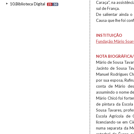
Caraça", na assistênc
10.Biblioteca Digital
25
50
sul de França.
De salientar ainda 
Causa que lhe foi con
INSTITUIÇÃO
Fundação Mário Soar
NOTA BIOGRÁFICA/
Mário de Sousa Tavar
Jacinto de Sousa Tav
Manuel Rodrigues Ch
por sua esposa, Rufi
conta de Mário des
assumindo o nome de 
Mário Chicó foi forte
de pintura da Escola
Sousa Tavares, profes
Escola Agrícola de 
licenciando-se em Ci
numa separata da Me