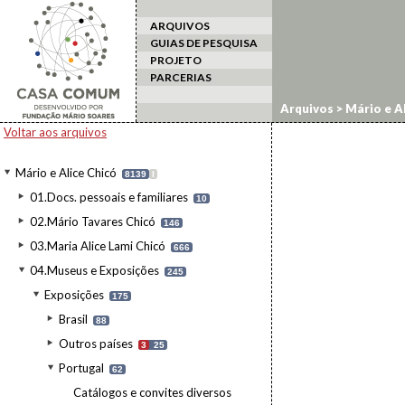
ARQUIVOS
GUIAS DE PESQUISA
PROJETO
PARCERIAS
Arquivos
>
Mário e Al
Voltar aos arquivos
Mário e Alice Chicó
8139
I
01.Docs. pessoais e familiares
10
02.Mário Tavares Chicó
146
03.Maria Alice Lami Chicó
666
04.Museus e Exposições
245
Exposições
175
Brasil
88
Outros países
3
25
Portugal
62
Catálogos e convites diversos