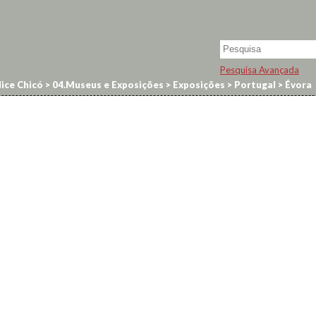
Pesquisa Avançada
ice Chicó
>
04.Museus e Exposições
>
Exposições
>
Portugal
>
Évora