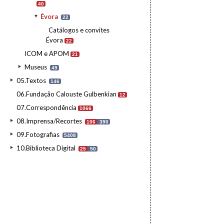
40
Évora
22
Catálogos e convites
Évora
22
ICOM e APOM
21
Museus
49
05.Textos
146
06.Fundação Calouste Gulbenkian
12
07.Correspondência
1066
08.Imprensa/Recortes
106
390
09.Fotografias
5408
10.Biblioteca Digital
25
50