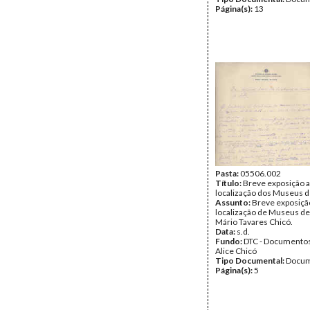
Página(s):
13
Pasta:
05506.002
Título:
Breve exposição a
localização dos Museus d
Assunto:
Breve exposiçã
localização de Museus de
Mário Tavares Chicó.
Data:
s.d.
Fundo:
DTC - Documentos
Alice Chicó
Tipo Documental:
Docum
Página(s):
5