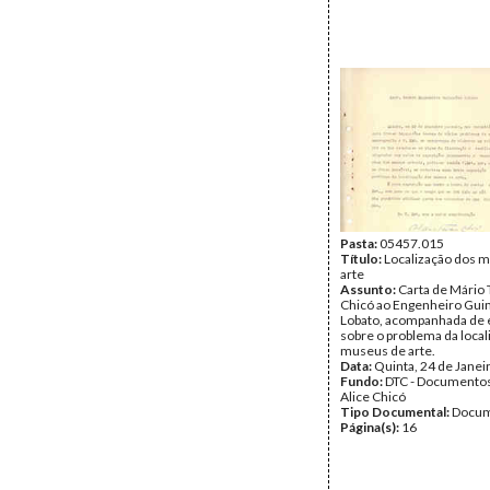
Pasta:
05457.015
Título:
Localização dos 
arte
Assunto:
Carta de Mário 
Chicó ao Engenheiro Gu
Lobato, acompanhada de 
sobre o problema da local
museus de arte.
Data:
Quinta, 24 de Janei
Fundo:
DTC - Documentos
Alice Chicó
Tipo Documental:
Docum
Página(s):
16