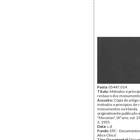
Pasta:
05447.014
Título:
Métodos e princíp
restauro dos monumentos
Assunto:
Cópia de artigo
métodos e princípios de 
monumentos na Irlanda,
originalmente publicado
"Museion", IXº ano, vol. 29
3, 1935.
Data:
s.d.
Fundo:
DTC - Documentos
Alice Chicó
Tipo Documental:
Docum