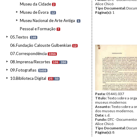
Museu da Cidade
Alice Chicó
2
Tipo Documental:
Docum
Museu de Évora
Página(s):
1
12
Museu Nacional de Arte Antiga
1
Pessoal e Formação
7
05.Textos
146
06.Fundação Calouste Gulbenkian
12
07.Correspondência
1066
08.Imprensa/Recortes
106
390
09.Fotografias
5408
10.Biblioteca Digital
25
50
Pasta:
05441.037
Título:
Texto sobre a org
museus modernos
Assunto:
Texto sobre a o
dos museus modernos.
Data:
s.d.
Fundo:
DTC - Documentos
Alice Chicó
Tipo Documental:
Docum
Página(s):
8