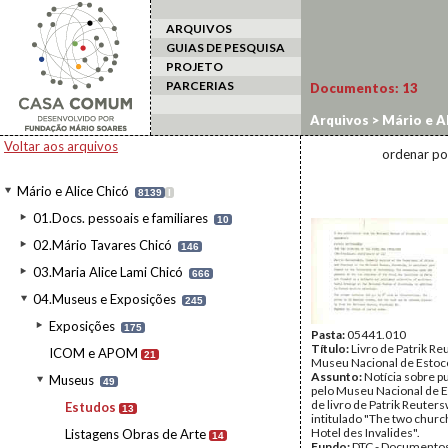
ARQUIVOS
GUIAS DE PESQUISA
PROJETO
PARCERIAS
Documentos:
13
Arquivos
>
Mário e Al
Voltar aos arquivos
ordenar po
Mário e Alice Chicó
8139
I
01.Docs. pessoais e familiares
10
02.Mário Tavares Chicó
146
03.Maria Alice Lami Chicó
666
04.Museus e Exposições
245
Exposições
175
Pasta:
05441.010
Título:
Livro de Patrik R
ICOM e APOM
21
Museu Nacional de Esto
Assunto:
Notícia sobre p
Museus
49
pelo Museu Nacional de 
de livro de Patrik Reuter
Estudos
13
intitulado "The two churc
Hotel des Invalides".
Listagens Obras de Arte
14
Fundo:
DTC - Documentos