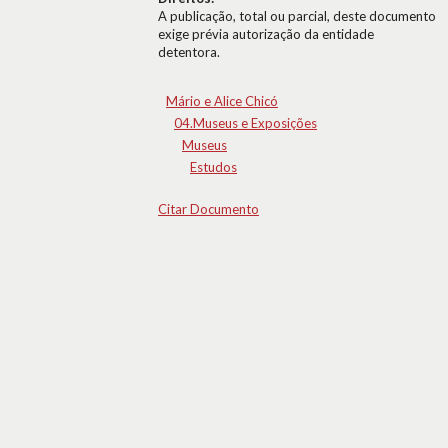
A publicação, total ou parcial, deste documento
exige prévia autorização da entidade
detentora.
Mário e Alice Chicó
04.Museus e Exposições
Museus
Estudos
Citar Documento