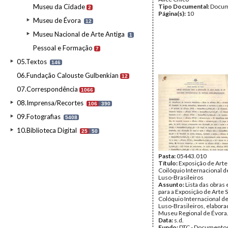
Museu da Cidade
Tipo Documental:
Docum
2
Página(s):
10
Museu de Évora
12
Museu Nacional de Arte Antiga
1
Pessoal e Formação
7
05.Textos
146
06.Fundação Calouste Gulbenkian
12
07.Correspondência
1066
08.Imprensa/Recortes
106
390
09.Fotografias
5408
10.Biblioteca Digital
25
50
Pasta:
05443.010
Título:
Exposição de Arte 
Coilóquio Internacional 
Luso-Brasileiros
Assunto:
Lista das obras
para a Exposição de Arte S
Colóquio Internacional d
Luso-Brasileiros, elabora
Museu Regional de Évora
Data:
s.d.
Fundo:
DTC - Documentos