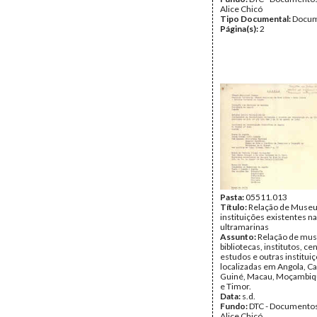
Alice Chicó
Tipo Documental:
Docum
Página(s):
2
Pasta:
05511.013
Título:
Relação de Museu
instituições existentes na
ultramarinas
Assunto:
Relação de mus
bibliotecas, institutos, ce
estudos e outras instituiç
localizadas em Angola, C
Guiné, Macau, Moçambiq
e Timor.
Data:
s.d.
Fundo:
DTC - Documentos
Alice Chicó