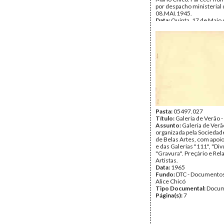
por despacho ministerial
08.MAI.1945.
Data:
Quinta, 17 de Maio
Fundo:
DTC - Documentos
Alice Chicó
Tipo Documental:
Docum
Página(s):
3
Pasta:
05497.027
Título:
Galeria de Verão 
Assunto:
Galeria de Verã
organizada pela Sociedad
de Belas Artes, com apoio
e das Galerias "111", "Div
"Gravura". Preçário e Rel
Artistas.
Data:
1965
Fundo:
DTC - Documentos
Alice Chicó
Tipo Documental:
Docum
Página(s):
7