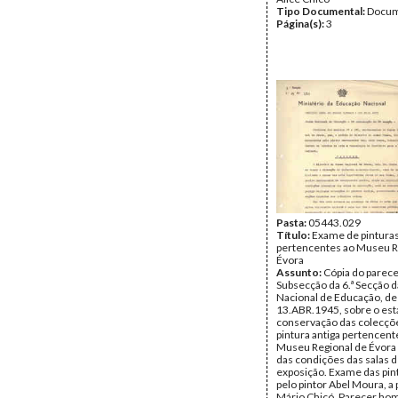
Tipo Documental:
Docum
Página(s):
3
Pasta:
05443.029
Título:
Exame de pintura
pertencentes ao Museu R
Évora
Assunto:
Cópia do parecer
Subsecção da 6.ª Secção d
Nacional de Educação, de
13.ABR.1945, sobre o est
conservação das colecçõ
pintura antiga pertencent
Museu Regional de Évora 
das condições das salas 
exposição. Exame das pint
pelo pintor Abel Moura, a
Mário Chicó. Parecer ho