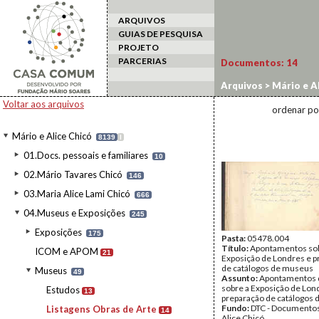
ARQUIVOS
GUIAS DE PESQUISA
PROJETO
PARCERIAS
Documentos:
14
Arquivos
>
Mário e Al
Voltar aos arquivos
ordenar po
Mário e Alice Chicó
8139
I
01.Docs. pessoais e familiares
10
02.Mário Tavares Chicó
146
03.Maria Alice Lami Chicó
666
04.Museus e Exposições
245
Exposições
175
Pasta:
05478.004
Título:
Apontamentos sob
ICOM e APOM
21
Exposição de Londres e p
de catálogos de museus
Museus
49
Assunto:
Apontamentos 
sobre a Exposição de Lon
Estudos
13
preparação de catálogos 
Fundo:
DTC - Documentos
Listagens Obras de Arte
14
Alice Chicó