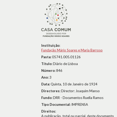
Instituição:
Fundação Mário Soares e Maria Barroso
Pasta:
05741.005.01126
Título:
Diário de Lisboa
Número:
846
Ano:
3
Data:
Quinta, 10 de Janeiro de 1924
Directores:
Director: Joaquim Manso
Fundo:
DRR - Documentos Ruella Ramos
Tipo Documental:
IMPRENSA
Direitos:
A publicação, total ou parcial, deste documento