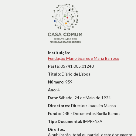
Instituição:
Fundação Mário Soares e Maria Barroso
Pasta:
05741.005.01240
Título:
Diário de Lisboa
Número:
959
Ano:
4
Data:
Sábado, 24 de Maio de 1924
Directores:
Director: Joaquim Manso
Fundo:
DRR - Documentos Ruella Ramos
Tipo Documental:
IMPRENSA
Direitos:
A publicação, total ou parcial, deste documento