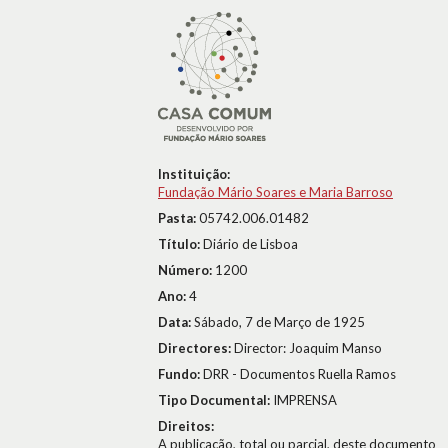
Instituição:
Fundação Mário Soares e Maria Barroso
Pasta:
05742.006.01482
Título:
Diário de Lisboa
Número:
1200
Ano:
4
Data:
Sábado, 7 de Março de 1925
Directores:
Director: Joaquim Manso
Fundo:
DRR - Documentos Ruella Ramos
Tipo Documental:
IMPRENSA
Direitos:
A publicação, total ou parcial, deste documento