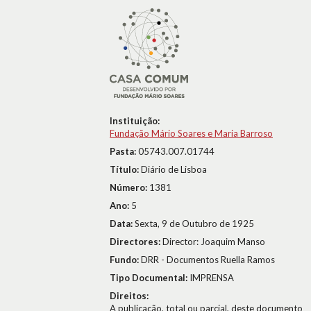
Instituição:
Fundação Mário Soares e Maria Barroso
Pasta:
05743.007.01744
Título:
Diário de Lisboa
Número:
1381
Ano:
5
Data:
Sexta, 9 de Outubro de 1925
Directores:
Director: Joaquim Manso
Fundo:
DRR - Documentos Ruella Ramos
Tipo Documental:
IMPRENSA
Direitos:
A publicação, total ou parcial, deste documento