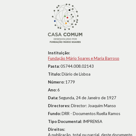
Instituição:
Fundação Mário Soares e Maria Barroso
Pasta:
05744.008.02143
Título:
Diário de Lisboa
Número:
1779
Ano:
6
Data:
Segunda, 24 de Janeiro de 1927
Directores:
Director: Joaquim Manso
Fundo:
DRR - Documentos Ruella Ramos
Tipo Documental:
IMPRENSA
Direitos:
A publicação, total ou parcial, deste documento