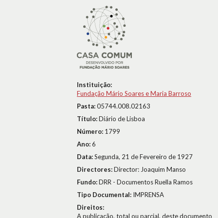
Instituição:
Fundação Mário Soares e Maria Barroso
Pasta:
05744.008.02163
Título:
Diário de Lisboa
Número:
1799
Ano:
6
Data:
Segunda, 21 de Fevereiro de 1927
Directores:
Director: Joaquim Manso
Fundo:
DRR - Documentos Ruella Ramos
Tipo Documental:
IMPRENSA
Direitos:
A publicação, total ou parcial, deste documento