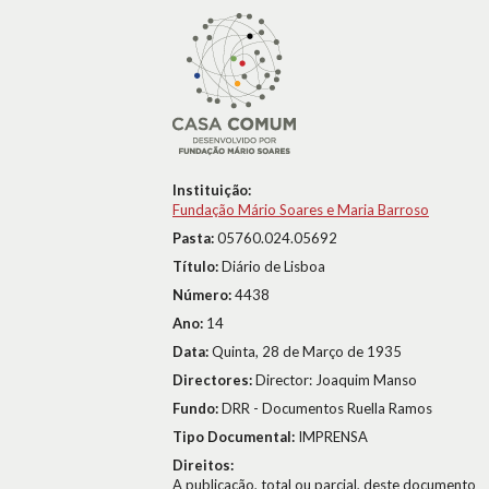
Instituição:
Fundação Mário Soares e Maria Barroso
Pasta:
05760.024.05692
Título:
Diário de Lisboa
Número:
4438
Ano:
14
Data:
Quinta, 28 de Março de 1935
Directores:
Director: Joaquim Manso
Fundo:
DRR - Documentos Ruella Ramos
Tipo Documental:
IMPRENSA
Direitos:
A publicação, total ou parcial, deste documento