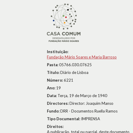
Instituição:
Fundação Mário Soares e Maria Barroso
Pasta:
05766.030.07625
Título:
Diário de Lisboa
Número:
6221
Ano:
19
Data:
Terça, 19 de Março de 1940
Directores:
Director: Joaquim Manso
Fundo:
DRR - Documentos Ruella Ramos
Tipo Documental:
IMPRENSA
Direitos:
A publicação, total ou parcial, deste documento