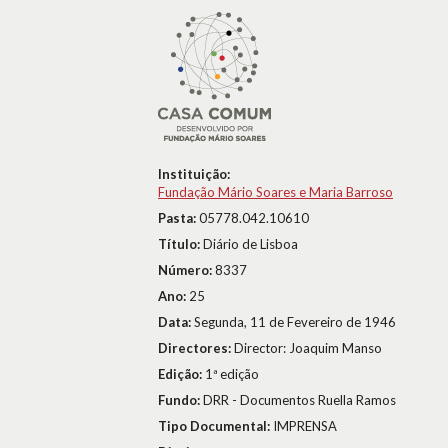
Instituição:
Fundação Mário Soares e Maria Barroso
Pasta:
05778.042.10610
Título:
Diário de Lisboa
Número:
8337
Ano:
25
Data:
Segunda, 11 de Fevereiro de 1946
Directores:
Director: Joaquim Manso
Edição:
1ª edição
Fundo:
DRR - Documentos Ruella Ramos
Tipo Documental:
IMPRENSA