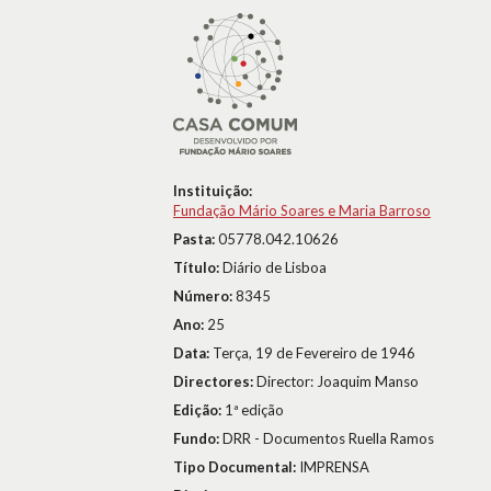
Instituição:
Fundação Mário Soares e Maria Barroso
Pasta:
05778.042.10626
Título:
Diário de Lisboa
Número:
8345
Ano:
25
Data:
Terça, 19 de Fevereiro de 1946
Directores:
Director: Joaquim Manso
Edição:
1ª edição
Fundo:
DRR - Documentos Ruella Ramos
Tipo Documental:
IMPRENSA