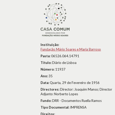
Instituição:
Fundação Mário Soares e Maria Barroso
Pasta:
06526.064.14791
Título:
Diário de Lisboa
Número:
11937
Ano:
35
Data:
Quarta, 29 de Fevereiro de 1956
Directores:
Director: Joaquim Manso; Director
Adjunto: Norberto Lopes
Fundo:
DRR - Documentos Ruella Ramos
Tipo Documental:
IMPRENSA
Direitos: