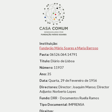
Instituição:
Fundação Mário Soares e Maria Barroso
Pasta:
06526.064.14791
Título:
Diário de Lisboa
Número:
11937
Ano:
35
Data:
Quarta, 29 de Fevereiro de 1956
Directores:
Director: Joaquim Manso; Director
Adjunto: Norberto Lopes
Fundo:
DRR - Documentos Ruella Ramos
Tipo Documental:
IMPRENSA
Direitos: