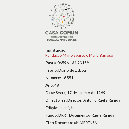
Instituição:
Fundação Mário Soares e Maria Barroso
Pasta:
06596.134.23159
Título:
Diário de Lisboa
Número:
16551
Ano:
48
Data:
Sexta, 17 de Janeiro de 1969
Directores:
Director: António Ruella Ramos
Edição:
1ª edição
Fundo:
DRR - Documentos Ruella Ramos
Tipo Documental:
IMPRENSA