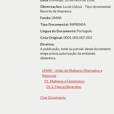
Data:
Domingo, 16 de Abril de 2006
Observações:
Local: Lisboa - Tipo documental:
Recorte de Imprensa
Fundo:
UMAR
Tipo Documental:
IMPRENSA
Língua do Documento:
Português
Cota Original:
0001.003.007.003
Direitos:
A publicação, total ou parcial, deste documento
exige prévia autorização da entidade
detentora.
UMAR - União de Mulheres Alternativa e
Resposta
01. Mulheres e Feminismos
01.3. Figuras/Biografias
Citar Documento