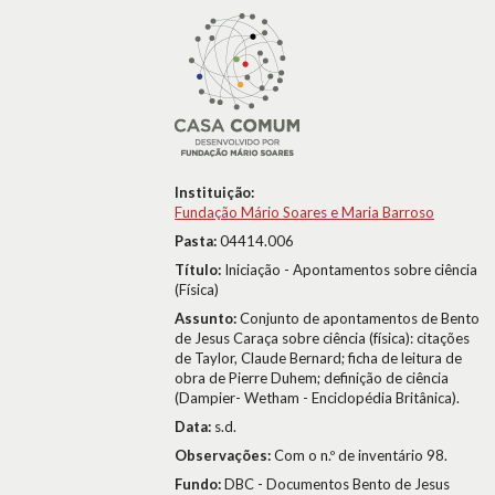
Instituição:
Fundação Mário Soares e Maria Barroso
Pasta:
04414.006
Título:
Iniciação - Apontamentos sobre ciência
(Física)
Assunto:
Conjunto de apontamentos de Bento
de Jesus Caraça sobre ciência (física): citações
de Taylor, Claude Bernard; ficha de leitura de
obra de Pierre Duhem; definição de ciência
(Dampier- Wetham - Enciclopédia Britânica).
Data:
s.d.
Observações:
Com o n.º de inventário 98.
Fundo:
DBC - Documentos Bento de Jesus