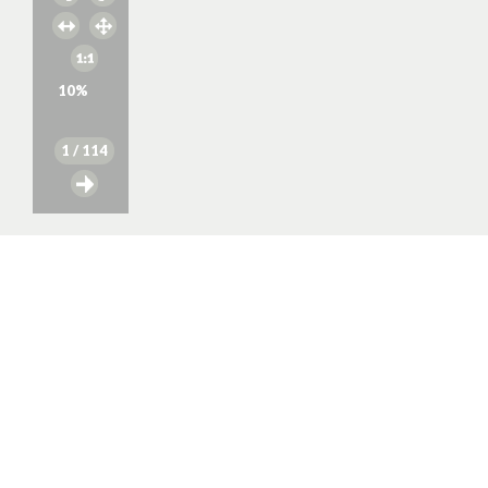
10
%
1
/ 114