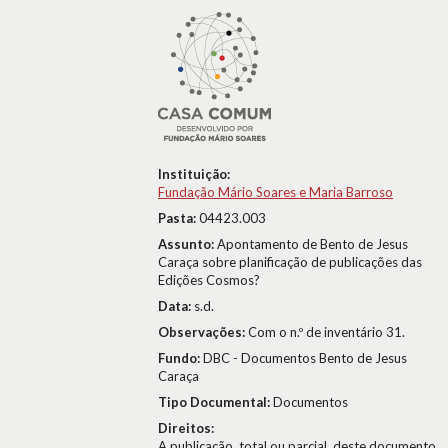
Instituição:
Fundação Mário Soares e Maria Barroso
Pasta:
04423.003
Assunto:
Apontamento de Bento de Jesus
Caraça sobre planificação de publicações das
Edições Cosmos?
Data:
s.d.
Observações:
Com o n.º de inventário 31.
Fundo:
DBC - Documentos Bento de Jesus
Caraça
Tipo Documental:
Documentos
Direitos:
A publicação, total ou parcial, deste documento