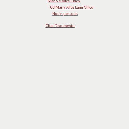
Mário e Alice Chicó
03.Maria Alice Lami Chicó
Notas pessoais
Citar Documento