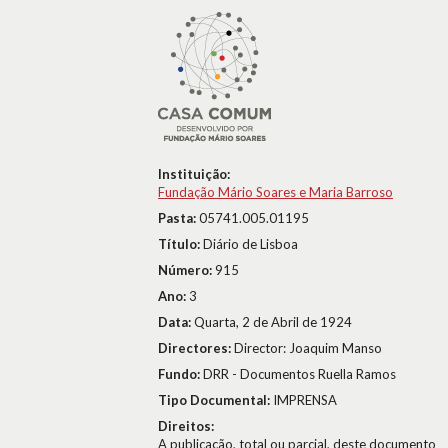
Instituição:
Fundação Mário Soares e Maria Barroso
Pasta:
05741.005.01195
Título:
Diário de Lisboa
Número:
915
Ano:
3
Data:
Quarta, 2 de Abril de 1924
Directores:
Director: Joaquim Manso
Fundo:
DRR - Documentos Ruella Ramos
Tipo Documental:
IMPRENSA
Direitos:
A publicação, total ou parcial, deste documento