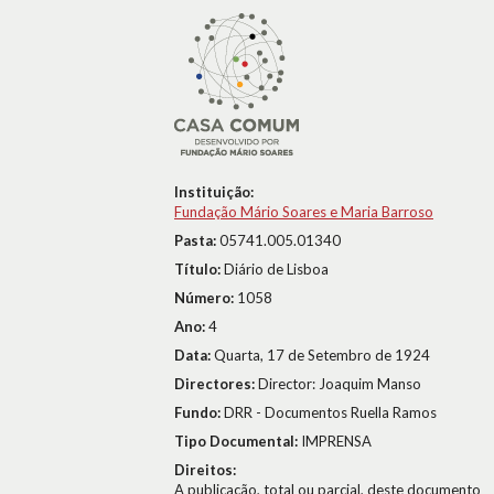
Instituição:
Fundação Mário Soares e Maria Barroso
Pasta:
05741.005.01340
Título:
Diário de Lisboa
Número:
1058
Ano:
4
Data:
Quarta, 17 de Setembro de 1924
Directores:
Director: Joaquim Manso
Fundo:
DRR - Documentos Ruella Ramos
Tipo Documental:
IMPRENSA
Direitos:
A publicação, total ou parcial, deste documento