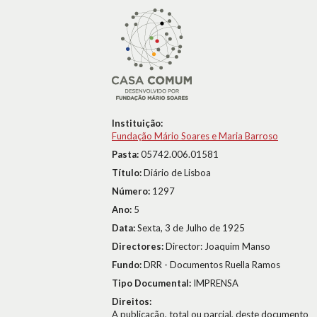
Instituição:
Fundação Mário Soares e Maria Barroso
Pasta:
05742.006.01581
Título:
Diário de Lisboa
Número:
1297
Ano:
5
Data:
Sexta, 3 de Julho de 1925
Directores:
Director: Joaquim Manso
Fundo:
DRR - Documentos Ruella Ramos
Tipo Documental:
IMPRENSA
Direitos:
A publicação, total ou parcial, deste documento