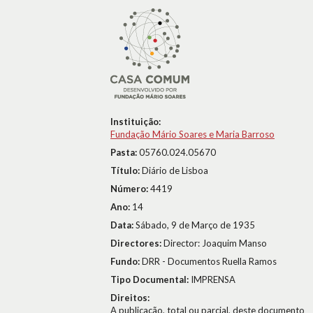
Instituição:
Fundação Mário Soares e Maria Barroso
Pasta:
05760.024.05670
Título:
Diário de Lisboa
Número:
4419
Ano:
14
Data:
Sábado, 9 de Março de 1935
Directores:
Director: Joaquim Manso
Fundo:
DRR - Documentos Ruella Ramos
Tipo Documental:
IMPRENSA
Direitos:
A publicação, total ou parcial, deste documento