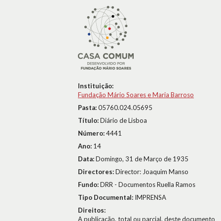
Instituição:
Fundação Mário Soares e Maria Barroso
Pasta:
05760.024.05695
Título:
Diário de Lisboa
Número:
4441
Ano:
14
Data:
Domingo, 31 de Março de 1935
Directores:
Director: Joaquim Manso
Fundo:
DRR - Documentos Ruella Ramos
Tipo Documental:
IMPRENSA
Direitos:
A publicação, total ou parcial, deste documento